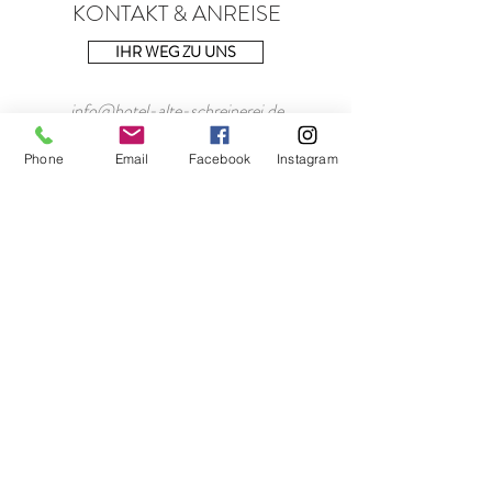
KONTAKT & ANREISE
IHR WEG ZU UNS
info@hotel-alte-schreinerei.de
/
Phone
Email
Facebook
Instagram
Auf der Ruhr 58 a 50999 Köln
/
Tel: +49/2236/5097383 (erreichbar von 8
bis 12 Uhr, wir rufen Sie innerhalb von 24 h
zurück, wenn Sie uns eine Nachricht
hinterlassen)