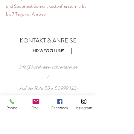
und Saisonzeiträumen; kostenfrei stornierbar
bis 7 Tage vor Anreise
KONTAKT & ANREISE
IHR WEG ZU UNS
info@hotel-alte-schreinerei.de
/
Auf der Ruhr 58 a 50999 Köln
/
Phone
Email
Facebook
Instagram
Tel: +49/2236/5097383 (erreichbar von 8
bis 12 Uhr, wir rufen Sie innerhalb von 24 h
zurück, wenn Sie uns eine Nachricht
hinterlassen)